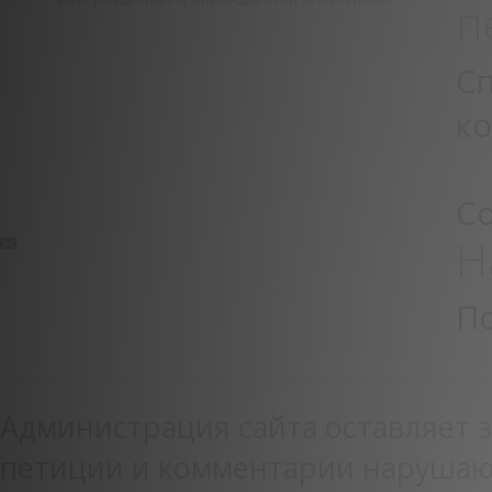
п
С
к
С
Н
П
Администрация сайта оставляет з
петиции и комментарии нарушаю