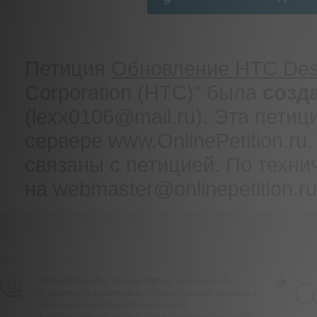
Петиция
Обновление HTC Des
Corporation (HTC)" была
созд
(lexx0106@mail.ru). Эта пети
сервере www.OnlinePetition.r
связаны с петицией. По техн
на webmaster@onlinepetition.ru
С
OnlinePetition.Ru - предоставляет возможность
бесплатного размещения общественных петиции к
сознательной общественности для
информационно-пропагандистской деятельности.