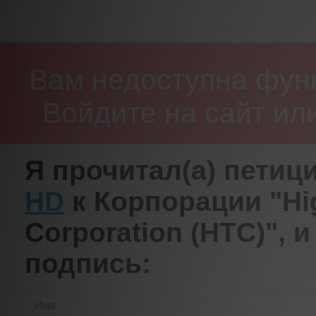
Вам недоступна функ
Войдите на сайт ил
Я прочитал(а) пети
HD
к Корпорации "Hi
Corporation (HTC)", 
подпись: