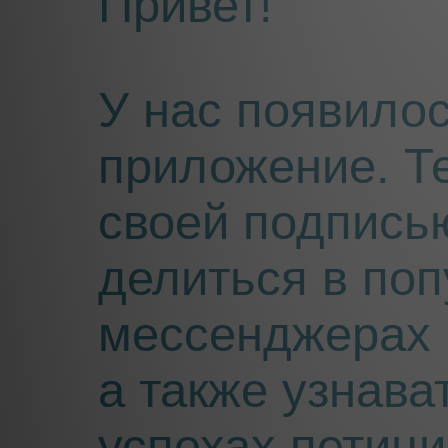
Привет!
У нас появило
приложение. Т
своей подпись
делиться в по
мессенджерах 
а также узнава
успехах петиц