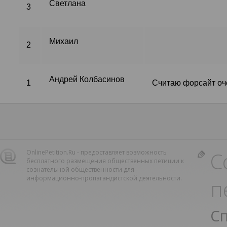
Светлана
3
Михаил
2
Андрей Колбасинов
1
Считаю форсайт оч
С
OnlinePetition.Ru - предоставляет возможность
бесплатного размещения общественных петиции к
сознательной общественности для
информационно-пропагандистской деятельности.
п
С