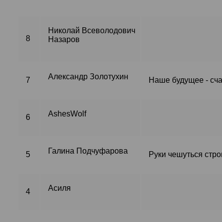
Николай Всеволодович
8
Назаров
Александр Золотухин
7
Наше будущее - сча
AshesWolf
6
Галина Подчуфарова
5
Руки чешуться строи
Асиля
4