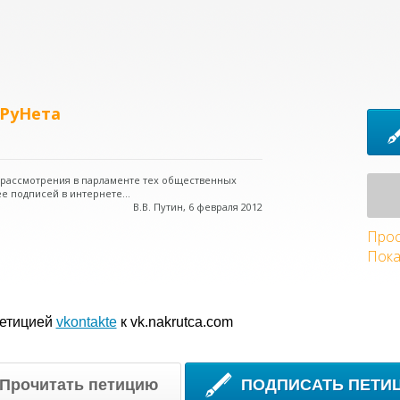
 РуНета
о рассмотрения в парламенте тех общественных
е подписей в интернете...
В.В. Путин, 6 февраля 2012
Прос
Пока
петицией
vkontakte
к vk.nakrutca.com
Прочитать петицию
ПОДПИСАТЬ ПЕТИ