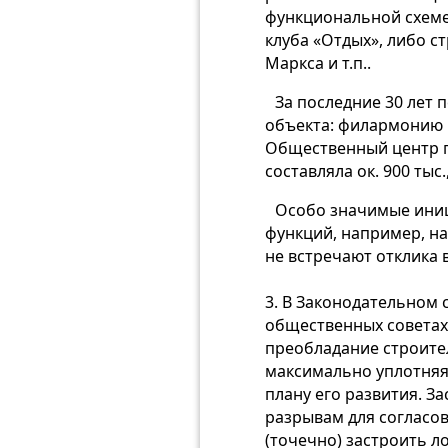
функциональной схеме
клуба «Отдых», либо с
Маркса и т.п..
За последние 30 лет
объекта: филармонию и
Общественный центр го
составляла ок. 900 тыс
Особо значимые иниц
функций, например, на
не встречают отклика 
3. В Законодательном 
общественных советах
преобладание строите
максимально уплотняя
плану его развития. 
разрывам для согласо
(точечно) застроить л