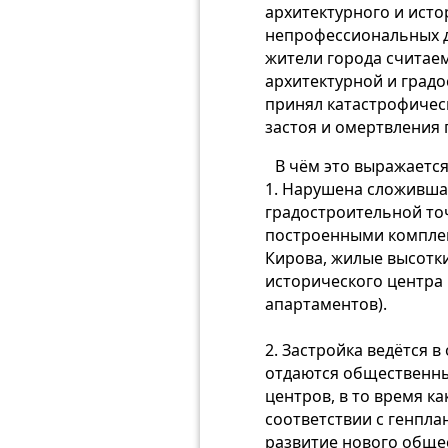
архитектурного и исто
непрофессиональных де
жители города считаем,
архитектурной и градо
принял катастрофическ
застоя и омертвления 
В чём это выражается
1. Нарушена сложившая
градостроительной то
построенными комплек
Кирова, жилые высотки 
исторического центра
апартаментов).
2. Застройка ведётся 
отдаются общественны
центров, в то время к
соответствии с генпла
развитие нового общес