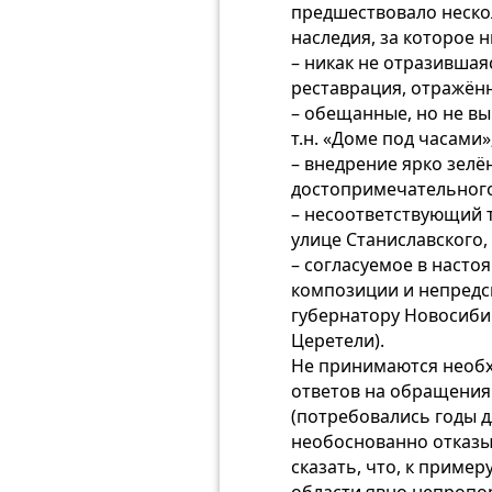
предшествовало неско
наследия, за которое н
– никак не отразившаяс
реставрация, отражён
– обещанные, но не в
т.н. «Доме под часами»
– внедрение ярко зелё
достопримечательного 
– несоответствующий 
улице Станиславского,
– согласуемое в насто
композиции и непредс
губернатору Новосиби
Церетели).
Не принимаются необх
ответов на обращения
(потребовались годы д
необоснованно отказыв
сказать, что, к приме