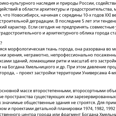
рико-культурного наследия и природы России, содейств
йствий в области архитектуры и градостроительства, 
 что Новосибирск, начиная с середины 10-х годов XXI ве
строительной деградации. В последние 5 лет эти тенден
ий характер. Если сегодня не предпринять совместные 
градостроительного и архитектурного облика города с
?
ся морфологическая ткань города, она разорвана во мн
чки зрения, неграмотно, непрофессионально посаженн
сами зданий, ломающими ритм и масштаб его застройк
на Богдана Хмельницкого и др. При этом давление продо
 города, – проект застройки территории Универсама 4
в основной массе второстепенными, второсортными объе
е пространства существующих или зарезервированных
ак значимые общественные здания не строятся. Для приме
ном и проектами детальной планировки 1974, 1982, 1992
твенного центра города или фрагмент Богдана Хмельни