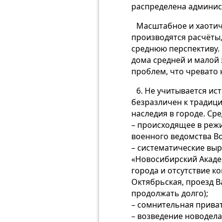
распределена админис
Масштабное и хаотич
производятся расчёты,
среднюю перспективу.
дома средней и малой
проблем, что чревато 
6. Не учитывается ис
безразличен к традици
наследия в городе. Ср
– происходящее в реж
военного ведомства Во
– систематические вы
«Новосибирский Акаде
города и отсутствие к
Октябрьская, проезд В
продолжать долго);
– сомнительная приват
– возведение новодел