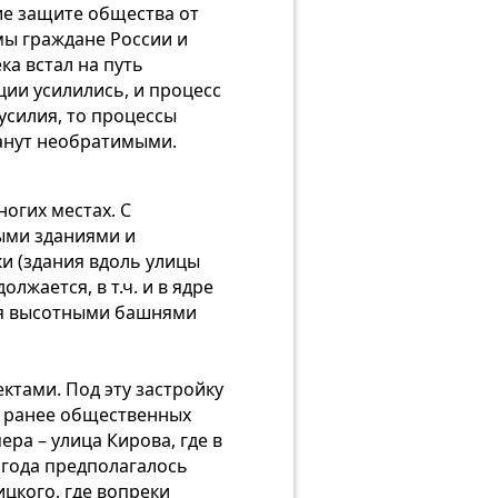
ие защите общества от
мы граждане России и
ка встал на путь
ции усилились, и процесс
усилия, то процессы
танут необратимыми.
огих местах. С
ыми зданиями и
и (здания вдоль улицы
лжается, в т.ч. и в ядре
-мя высотными башнями
ктами. Под эту застройку
 ранее общественных
ра – улица Кирова, где в
 года предполагалось
цкого, где вопреки