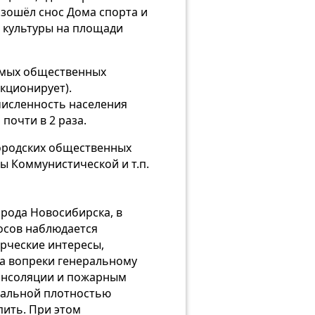
зошёл снос Дома спорта и
а культуры на площади
имых общественных
кционирует).
численность населения
 почти в 2 раза.
ородских общественных
ы Коммунистической и т.п.
орода Новосибирска, в
осов наблюдается
рческие интересы,
да вопреки генеральному
 инсоляции и пожарным
мальной плотностью
пить. При этом