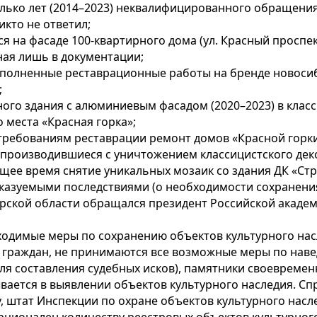
лько лет (2014–2023) неквалифицированного обращения
икто не ответил;
я на фасаде 100-квартирного дома (ул. Красный проспект,
ная лишь в документации;
ыполненные реставрационные работы на бренде новосиб
;
ного здания с алюминиевым фасадом (2020–2023) в клас
места «Красная горка»;
требованиям реставрации ремонт домов «Красной горки
 производившиеся с уничтожением классицистского дек
ящее время снятие уникальных мозаик со здания ДК «Ст
казуемыми последствиями (о необходимости сохранения
рской области обращался президент Российской академ
одимые меры по сохранению объектов культурного нас
 граждан, не принимаются все возможные меры по нав
ля составления судебных исков), памятники своевремен
ается в выявлении объектов культурного наследия. Сп
ру, штат Инспекции по охране объектов культурного нас