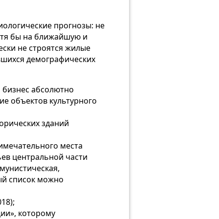
иологические прогнозы: не
отя бы на ближайшую и
ески не строятся жилые
ившихся демографических
й бизнес абсолютно
ие объектов культурного
орических зданий
имечательного места
ьев центральной части
ммунистическая,
ый список можно
18);
ии», которому