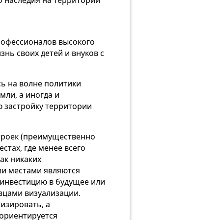
о наследия на территории
профессионалов высокого
нь своих детей и внуков с
ь на волне политики
ли, а иногда и
 застройку территории
строек (преимущественно
стах, где менее всего
ак никаких
ми местами являются
 инвестицию в будущее или
вцами визуализации.
изировать, а
 ориентируется