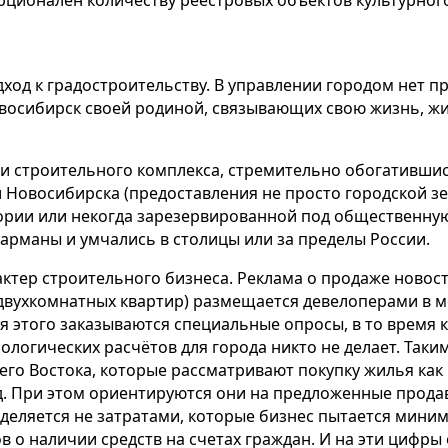
рционален количеству реестровых объектов культурног
ход к градостроительству. В управлении городом нет 
осибирск своей родиной, связывающих свою жизнь, жиз
и строительного комплекса, стремительно обогатившис
Новосибирска (предоставления не просто городской зем
рии или некогда зарезервированной под общественную
арманы и умчались в столицы или за пределы России.
актер строительного бизнеса. Реклама о продаже ново
двухкомнатных квартир) размещается девелоперами в ме
я этого заказываются специальные опросы, в то время к
логических расчётов для города никто не делает. Таки
его Востока, которые рассматривают покупку жилья как
. При этом ориентируются они на предложенные прода
еляется не затратами, которые бизнес пытается миним
 о наличии средств на счетах граждан. И на эти цифры