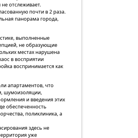
 не отслеживает.
асованную почти в 2 раза.
льная панорама города,
истике, выполненные
цепцией, не образующие
кольких местах нарушена
хаос в восприятии
ройка воспринимается как
оли апартаментов, что
и, шумоизоляции,
ормления и введения этих
где обеспеченность
орчества, поликлиника, а
нсирования здесь не
территория уже