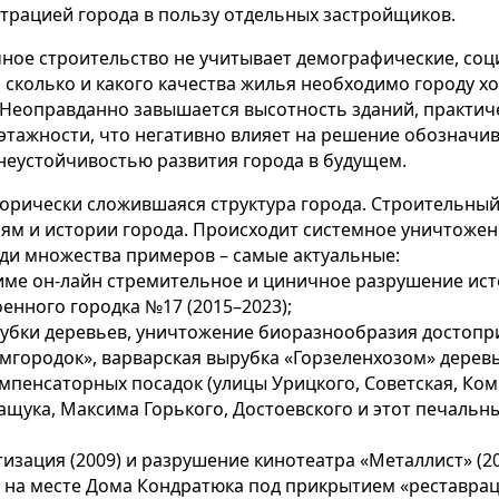
трацией города в пользу отдельных застройщиков.
ное строительство не учитывает демографические, соц
 сколько и какого качества жилья необходимо городу х
 Неоправданно завышается высотность зданий, практич
 этажности, что негативно влияет на решение обознач
неустойчивостью развития города в будущем.
торически сложившаяся структура города. Строительны
ям и истории города. Происходит системное уничтожен
еди множества примеров – самые актуальные:
име он-лайн стремительное и циничное разрушение ист
енного городка №17 (2015–2023);
рубки деревьев, уничтожение биоразнообразия достопр
мгородок», варварская вырубка «Горзеленхозом» дерев
омпенсаторных посадок (улицы Урицкого, Советская, Ко
ащука, Максима Горького, Достоевского и этот печальн
изация (2009) и разрушение кинотеатра «Металлист» (20
а на месте Дома Кондратюка под прикрытием «реставрац