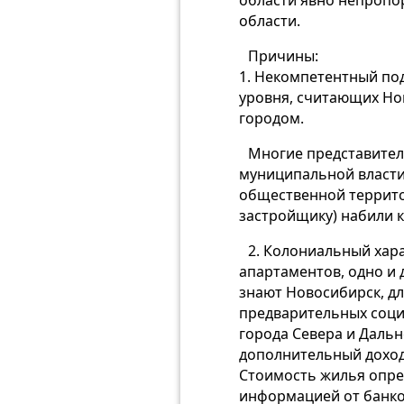
области явно непропо
области.
Причины:
1. Некомпетентный под
уровня, считающих Нов
городом.
Многие представител
муниципальной власти 
общественной террито
застройщику) набили к
2. Колониальный хар
апартаментов, одно и 
знают Новосибирск, дл
предварительных социо
города Севера и Дальн
дополнительный доход
Стоимость жилья опред
информацией от банков