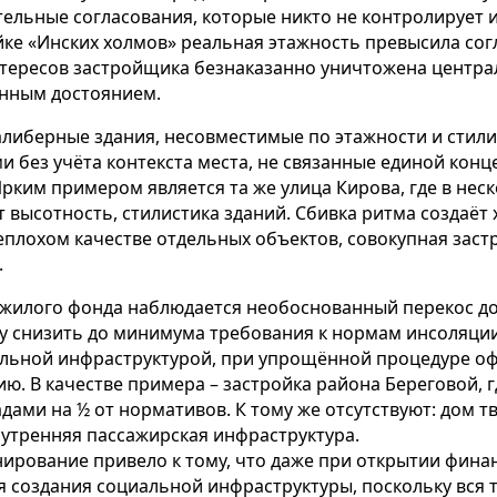
льные согласования, которые никто не контролирует и
ке «Инских холмов» реальная этажность превысила согл
нтересов застройщика безнаказанно уничтожена центра
нным достоянием.
калиберные здания, несовместимые по этажности и стил
 без учёта контекста места, не связанные единой кон
рким примером является та же улица Кирова, где в нес
т высотность, стилистика зданий. Сбивка ритма создаёт 
еплохом качестве отдельных объектов, совокупная заст
.
о жилого фонда наблюдается необоснованный перекос д
у снизить до минимума требования к нормам инсоляци
льной инфраструктурой, при упрощённой процедуре оф
ию. В качестве примера – застройка района Береговой, 
дами на ½ от нормативов. К тому же отсутствуют: дом тв
нутренняя пассажирская инфраструктура.
ирование привело к тому, что даже при открытии фина
я создания социальной инфраструктуры, поскольку вся 