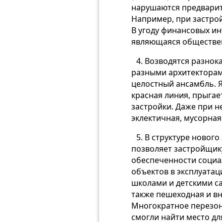
нарушаются предварите
Например, при застрой
В угоду финансовых и
являющаяся обществе
4. Возводятся разно
разными архитекторами
целостный ансамбль. Я
красная линия, прыгае
застройки. Даже при н
эклектичная, мусорная
5. В структуре новог
позволяет застройщик
обеспеченности социа
объектов в эксплуатац
школами и детскими са
также пешеходная и в
Многократное перезон
смогли найти место дл