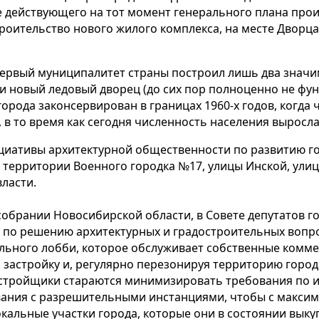
 действующего на тот момент генерального плана прои
троительство нового жилого комплекса, на месте Дворц
 первый муниципалитет страны построил лишь два знач
 новый ледовый дворец (до сих пор полноценно не фун
рода законсервирован в границах 1960-х годов, когда 
., в то время как сегодня численность населения выросла
иативы архитектурной общественности по развитию г
 территории Военного городка №17, улицы Инской, улиц
власти.
собрании Новосибирской области, в Совете депутатов г
 по решению архитектурных и градостроительных вопр
льного лобби, которое обслуживает собственные комме
 застройку и, регулярно перезонируя территорию горо
Застройщики стараются минимизировать требования по
вания с разрешительными инстанциями, чтобы с макси
окальные участки города, которые они в состоянии выку