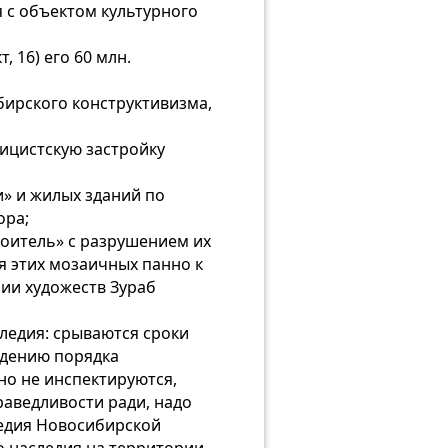
 с объектом культурного
 16) его 60 млн.
ирского конструктивизма,
сицистскую застройку
» и жилых зданий по
ора;
роитель» с разрушением их
 этих мозаичных панно к
ии художеств Зураб
ледия: срываются сроки
едению порядка
но не инспектируются,
раведливости ради, надо
ледия Новосибирской