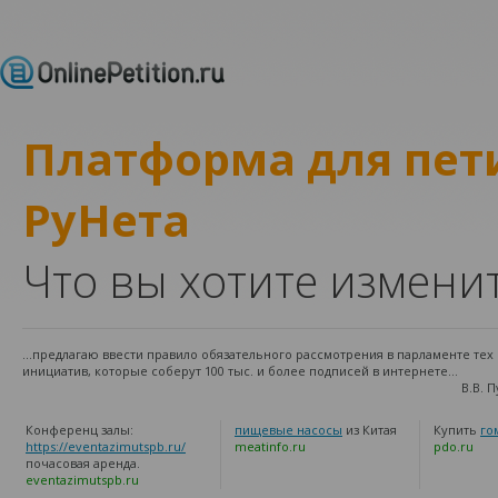
Платформа для пе
РуНета
Что вы хотите измени
...предлагаю ввести правило обязательного рассмотрения в парламенте те
инициатив, которые соберут 100 тыс. и более подписей в интернете...
В.В. 
Конференц залы:
пищевые насосы
из Китая
Купить
го
https://eventazimutspb.ru/
meatinfo.ru
pdo.ru
почасовая аренда.
eventazimutspb.ru