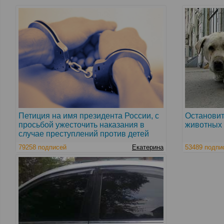
Петиция на имя президента России, с
Остановит
просьбой ужесточить наказания в
животных 
случае преступлений против детей
79258 подписей
Екатерина
53489 подпи