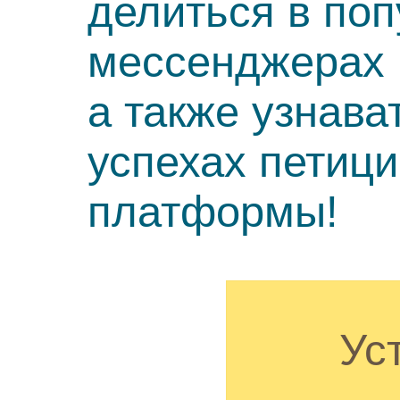
делиться в по
мессенджерах 
а также узнава
успехах петиц
платформы!
Ус