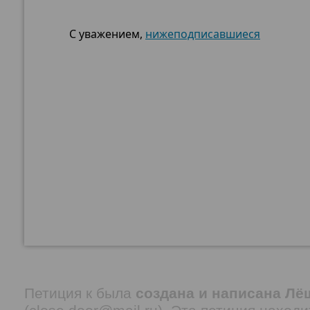
С уважением,
нижеподписавшиеся
Петиция
к была
создана и написана Лё