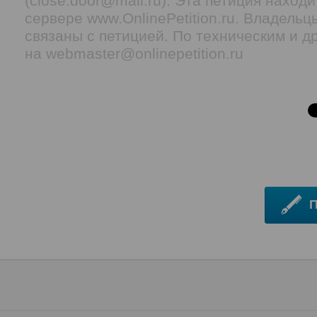
(close.door@mail.ru). Эта петиция наход
сервере www.OnlinePetition.ru. Владель
связаны с петицией. По техническим и 
на webmaster@onlinepetition.ru