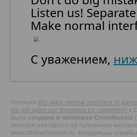
Listen us! Separat
Make normal inter
С уважением,
ниж
Петиция
We want normal interface in game,
we will open our browsers by ourselves!
к D
была
создана и написана OrionRussia
(
петиция находится на публичном интерн
www.OnlinePetition.ru. Владельцы служб