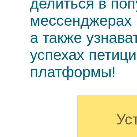
делиться в по
мессенджерах 
а также узнава
успехах петиц
платформы!
Ус