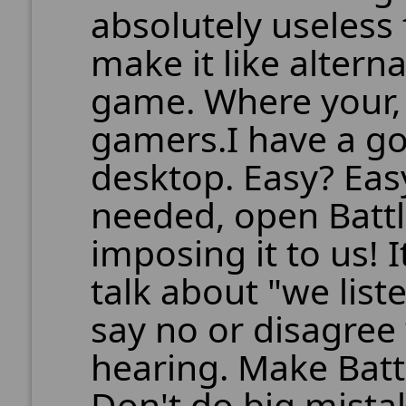
absolutely useless f
make it like alterna
game. Where your, 
gamers.I have a go
desktop. Easy? Easy
needed, open Battl
imposing it to us! 
talk about "we lis
say no or disagree
hearing. Make Bat
Don't do big mistak