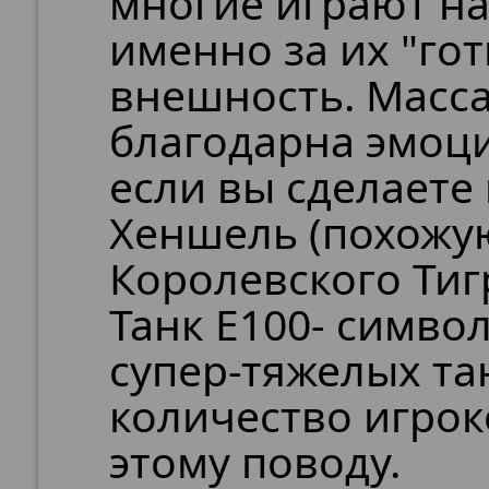
многие играют на
именно за их "го
внешность. Масса
благодарна эмоц
если вы сделает
Хеншель (похожу
Королевского Тигр
Танк Е100- симво
супер-тяжелых та
количество игро
этому поводу.