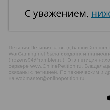
С уважением,
ниж
Петиция
Петиция за ввод башни Хеншел
WarGaming.net была
создана и написан
(frozens94@rambler.ru). Эта петиция нах
сервере www.OnlinePetition.ru. Владель
связаны с петицией. По техническим и 
на webmaster@onlinepetition.ru