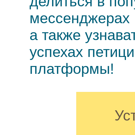
делиться в по
мессенджерах 
а также узнава
успехах петиц
платформы!
Ус