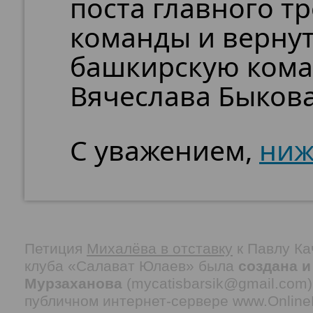
поста главного т
команды и вернут
башкирскую кома
Вячеслава Быкова
С уважением,
ниж
Петиция
Михалёва в отставку
к Павлу Ка
клуба «Салават Юлаев» была
создана и
Мурзаханова
(mycatisbarsik@gmail.com)
публичном интернет-сервере www.OnlineP