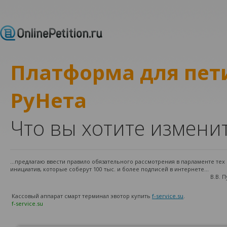
Платформа для пе
РуНета
Что вы хотите измени
...предлагаю ввести правило обязательного рассмотрения в парламенте те
инициатив, которые соберут 100 тыс. и более подписей в интернете...
В.В. 
Кассовый аппарат смарт терминал эвотор купить
f-service.su
.
f-service.su