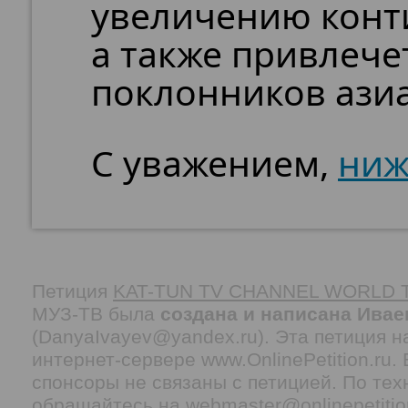
увеличению конт
а также привлече
поклонников азиа
С уважением,
ниж
Петиция
KAT-TUN TV CHANNEL WORLD 
МУЗ-ТВ была
создана и написана Ивае
(DanyaIvayev@yandex.ru). Эта петиция н
интернет-сервере www.OnlinePetition.ru
спонсоры не связаны с петицией. По тех
обращайтесь на webmaster@onlinepetitio