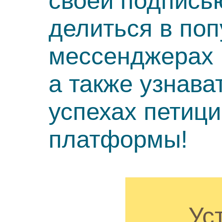
своей подпись
делиться в по
мессенджерах 
а также узнава
успехах петиц
платформы!
Ус