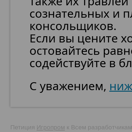
также их травлей 
сознательных и 
консольщиков.
Если вы цените х
остовайтесь рав
содействуйте в бл
С уважением,
ниж
Петиция
Игропром
к Всем разработчикам