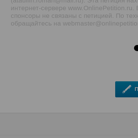
(ataullin.roman@mail.ru). Эта петиция н
интернет-сервере www.OnlinePetition.ru
спонсоры не связаны с петицией. По тех
обращайтесь на webmaster@onlinepetitio