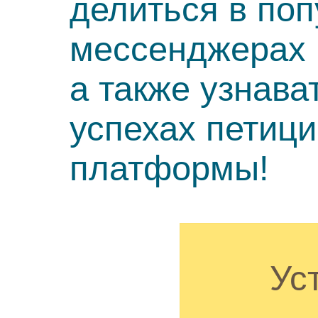
делиться в по
мессенджерах 
а также узнава
успехах петиц
платформы!
Ус