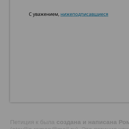
С уважением,
нижеподписавшиеся
Петиция
к была
создана и написана Ро