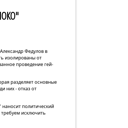
БЛОКО"
Александр Федулов в
ть изолированы от
ванное проведение гей-
орая разделяет основные
и них - отказ от
" наносит политический
 требуем исключить