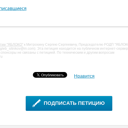
писавшиеся
ртии "ЯБЛОКО"
к Митрохину Сергею Сергеевичу, Председателю РОДП "ЯБЛОК
gleb_sitnikov@in.com). Эта петиция находится на публичном интернет-серве
и спонсоры не связаны с петицией. По техническим и другим вопросам
ru
Нравится
ПОДПИСАТЬ ПЕТИЦИЮ