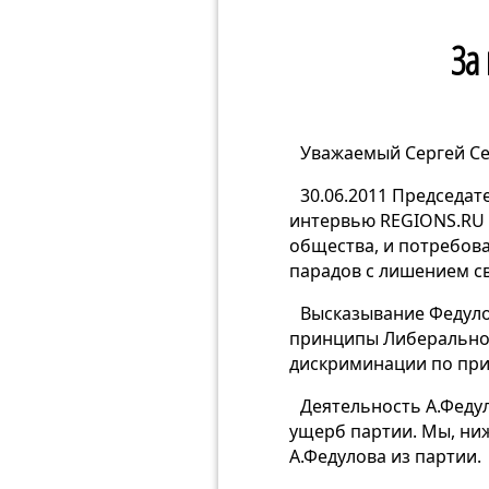
За
Уважаемый Сергей Се
30.06.2011 Председа
интервью REGIONS.RU в
общества, и потребова
парадов с лишением св
Высказывание Федуло
принципы Либерального
дискриминации по при
Деятельность А.Федул
ущерб партии. Мы, ни
А.Федулова из партии.