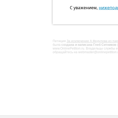
С уважением,
нижепод
Петиция
За исключение А.Федулова из па
была
создана и написана Глеб Ситников
(
www.OnlinePetition.ru. Владельцы службы 
обращайтесь на webmaster@onlinepetition.