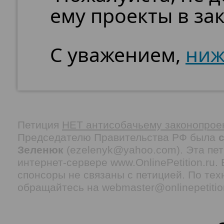
ему проекты в за
С уважением,
ниж
Петиция
НЕТ антисобачьему законопрое
Председателю Правительства РФ была
Зеленюк
(ezelenyk@yahoo.com). Эта пет
интернет-сервере www.OnlinePetition.ru
спонсоры не связаны с петицией. По тех
обращайтесь на webmaster@onlinepetitio