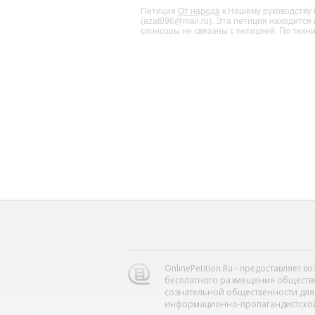
Петиция
От народа
к Нашему руководств
(azat096@mail.ru). Эта петиция находится
спонсоры не связаны с петицией. По техни
OnlinePetition.Ru - предоставляет 
бесплатного размещения обществ
сознательной общественности для
информационно-пропагандистской