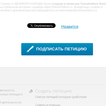
у Страны от ВЕЛИКОГО НАРОДА! была
создана и написана Yamaletdinov Rus
 на публичном интернет-сервере www.OnlinePetition.ru. Владельцы службы и
ческим и другим вопросам обращайтесь на webmaster@onlinepetition.ru
Нравится
ПОДПИСАТЬ ПЕТИЦИЮ
Создать петицию
возможность
енных петиции к
Список петиций которые сработали
 деятельности.
Советы и помощь