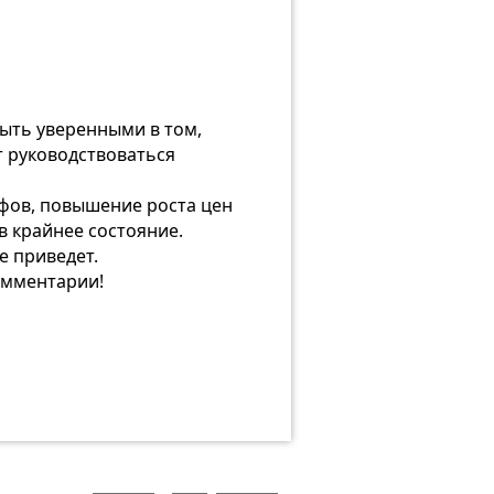
быть уверенными в том,
т руководствоваться
ифов, повышение роста цен
в крайнее состояние.
 приведет.
омментарии!