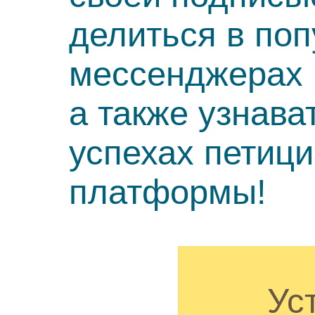
делиться в по
мессенджерах 
а также узнава
успехах петиц
платформы!
Ус