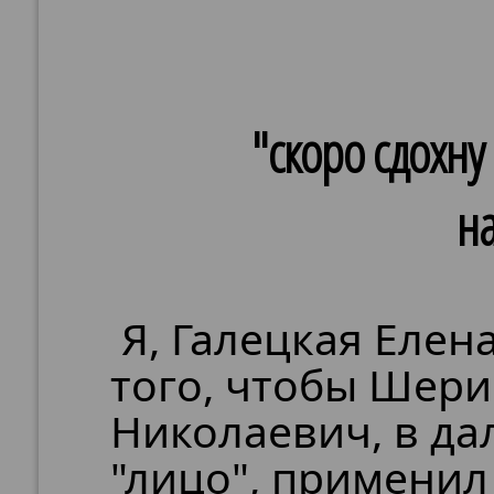
"скоро сдохну
н
Я, Галецкая Елен
того, чтобы Шер
Николаевич, в д
"лицо", применил