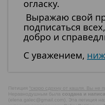
огласку.
Выражаю свой пр
подписаться всех,
добро и справедл
С уважением,
ниж
Петиция
"скоро сдохну от кашля. Вы не п
Неравнодушным была
создана и написа
(elena.galec@gmail.com). Эта петиция н