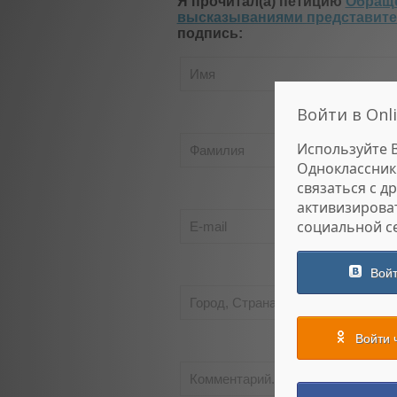
Я прочитал(а) петицию
Обраще
высказываниями представит
подпись:
Войти в Onli
Используйте 
Одноклассник
связаться с д
активизирова
социальной се
Войт
Войти 