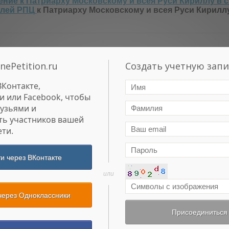
ние к Патриарху Московскому и всея Руси Кириллу в
елей РПЦ
к Патриарху Московскому и всея Руси Кириллу
nePetition.ru
Создать учетную запи
ВКонтакте,
и или Facebook, чтобы
рузьями и
ть участников вашей
ти.
и через ВКонтакте
или
через Одноклассники
Присоединиться