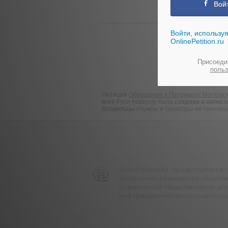
Вой
Войти, используя
OnlinePetition.ru
П
Присоедин
польз
Петиция
Обращение к Патриарху Московск
всея Руси Кириллу была
создана и напис
Владельцы службы и спонсоры не связаны с
OnlinePetition.Ru - предоставляет 
бесплатного размещения обществ
сознательной общественности для
информационно-пропагандистской