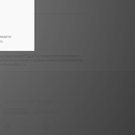
имаете
u.
редставителей РПЦ
к Патриарху Московскому и
личном интернет-сервере www.OnlinePetition.ru.
inepetition.ru
Пресса о петициях