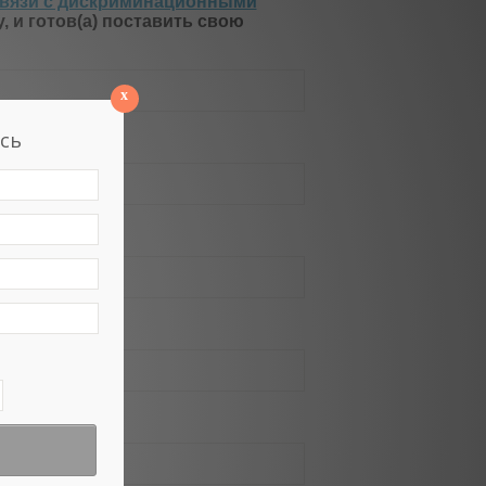
 связи с дискриминационными
, и готов(а) поставить свою
x
сь