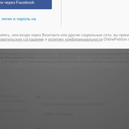
ти через Facebook
 логин и пароль на
оставить подпись!
яясь, или входя через Вконтакте или другие социальные сети, вы прин
овательское соглашение
и
политику конфиденциальности
OnlinePetition.r
ому и всея Руси Кириллу в связи с дискриминационными высказываниями п
ана Максимова Елена
(yarayaslava@gmail.com). Эта петиция находится на пуб
 петицией. По техническим и другим вопросам обращайтесь на webmaster@onl
Создать петицию
возможность
енных петиции к
Список петиций которые сработали
 деятельности.
Советы и помощь