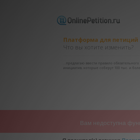
Платформа для петиций
Что вы хотите изменить?
...предлагаю ввести правило обязательног
инициатив, которые соберут 100 тыс. и боле
Вам недоступна функ