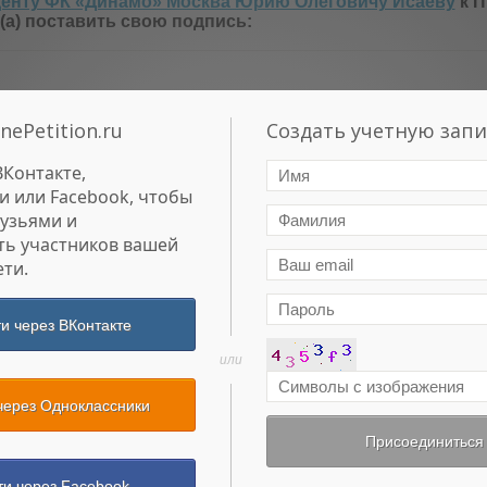
енту ФК «Динамо» Москва Юрию Олеговичу Исаеву
к П
(а) поставить свою подпись:
nePetition.ru
Создать учетную запи
ВКонтакте,
и или Facebook, чтобы
рузьями и
ть участников вашей
ти.
и через ВКонтакте
или
через Одноклассники
Присоединиться
ти через Facebook