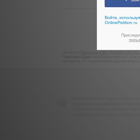
Войти, используя
OnlinePetition.ru
П
Присоедин
польз
Петиция
Президенту ФК «Динамо» Москва
Павлович Бдит
(num33@yandex.ru). Эта пе
петицией. По техническим и другим вопрос
OnlinePetition.Ru - предоставляет 
бесплатного размещения обществ
сознательной общественности для
информационно-пропагандистской