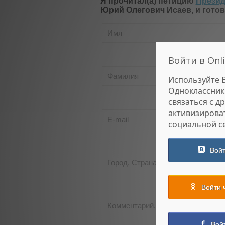
Я прочитал(а) петицию
Презид
Юрий Олегович Исаев, и готов
Войти в Onli
Используйте 
Одноклассник
связаться с д
активизирова
социальной се
Войт
Войти 
Вой