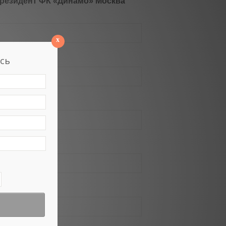
резидент ФК «Динамо» Москва
x
сь