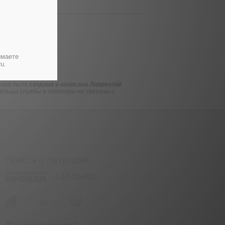
имаете
u.
саев была
создана и написана Лаврентий
дельцы службы и спонсоры не связаны с
Пресса о петициях