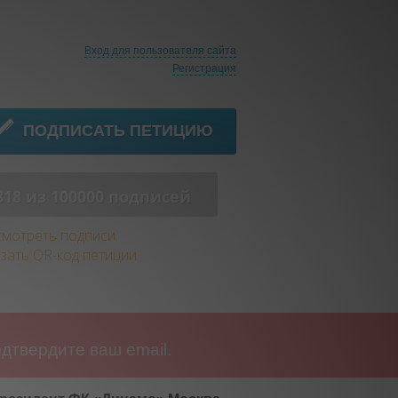
Вход для пользователя сайта
Регистрация
ПОДПИСАТЬ ПЕТИЦИЮ
818 из 100000 подписей
мотреть подписи
зать QR-код петиции
дтвердите ваш email.