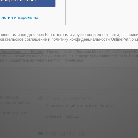
 логин и пароль на
оставить подпись!
яясь, или входя через Вконтакте или другие социальные сети, вы прин
овательское соглашение
и
политику конфиденциальности
OnlinePetition.r
 Юрию Олеговичу Исаеву
к Президент ФК «Динамо» Москва Юрий Олегович И
тиция находится на публичном интернет-сервере www.OnlinePetition.ru. Вла
ам обращайтесь на webmaster@onlinepetition.ru
Создать петицию
возможность
енных петиции к
Список петиций которые сработали
 деятельности.
Советы и помощь
Напишите нам