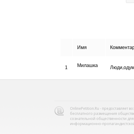
Имя
Коммента
Милашка
1
Люди,одум
OnlinePetition.Ru - предоставляет 
бесплатного размещения обществ
сознательной общественности для
информационно-пропагандистской