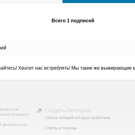
Всего 1 подписей
рий
айтесь! Хватит нас истреблять! Мы такие же вымирающие ка
Создать петицию
возможность
енных петиции к
Список петиций которые сработали
 деятельности.
Советы и помощь