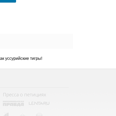
к уссурийские тигры!
Пресса о петициях