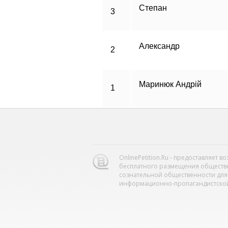
Степан
3
Александр
2
Маринюк Андрій
1
OnlinePetition.Ru - предоставляет 
бесплатного размещения обществ
сознательной общественности для
информационно-пропагандистской