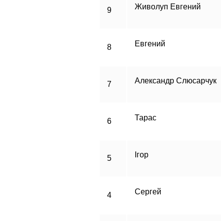
Живолуп Евгений
9
Евгений
8
Александр Слюсарчук
7
Тарас
6
Ігор
5
Сергей
4