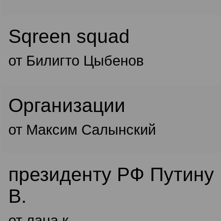
Sqreen squad
от Билигто Цыбенов
Организации
от Максим Салынский
президенту РФ Путину 
В.
от лана к