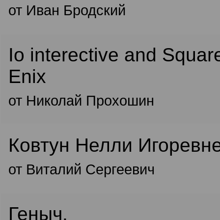
от Иван Бродский
Io interective and Squar
Enix
от Николай Прохошин
Ковтун Нелли Игоревн
от Виталий Сергеевич
Геныч.