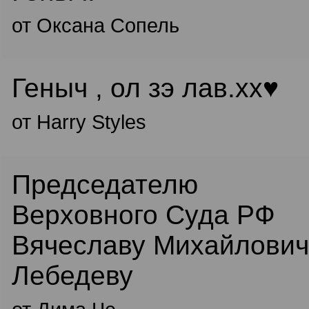
от Оксана Сопель
Геныч , ол зэ лав.хх♥
от Harry Styles
Председателю
Верховного Суда РФ
Вячеславу Михайлович
Лебедеву