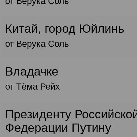
от Верука Соль
Китай, город Юйлинь
от Верука Соль
Владачке
от Тёма Рейх
Президенту Российско
Федерации Путину