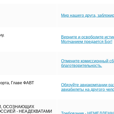
Мир нашего друга, заблоки
у.
Верните и освободите исти
Молчанием предается Бог!
Отмените комиссионный сбо
благотворительность.
порта, Главе ФАВТ
Обязуйте авиакомпании ра
авиабилеты на другого чел
И, ОСОЗНАЮЩИХ
ССИЕЙ - НЕАДЕКВАТАМИ
Требование - НЕМЕДЛЕННО