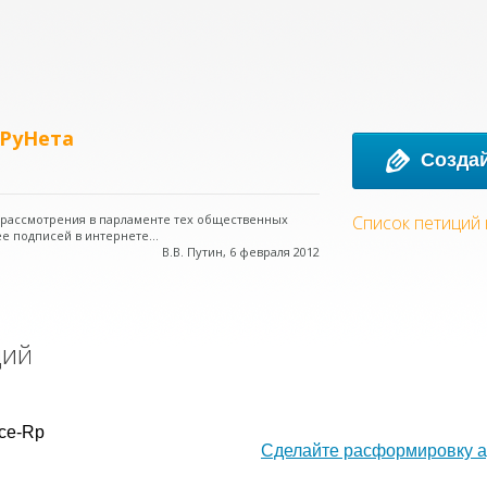
 РуНета
Создай
о рассмотрения в парламенте тех общественных
Список петиций
е подписей в интернете...
В.В. Путин, 6 февраля 2012
ций
ce-Rp
Сделайте расформировку а