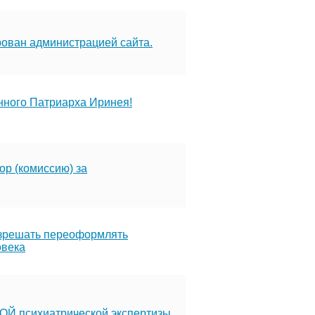
рован администрацией сайта.
нного Патриарха Иринея!
р (комиссию) за
зрешать переоформлять
овека
Й психиатрической экспертизы