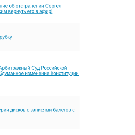
ние об отстранении Сергея
им вернуть его в эфир!
рубку
Арбитражный Суд Российской
бдуманное изменение Конституции
рии дисков с записями балетов с