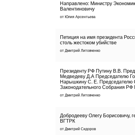
Направлено: Министру Экономик
Валентиновичу
от Юлия Арсентьева
Петиция на имя президента Росси
столь жестоком убийстве
от Дмитрий Литовченко
Президенту РФ Путину В.В. Пре
Медведеву Д.А Председателю Г
Нарышкину С. Е. Председателю
Законодательного Собрания РФ 
от Дмитрий Литовченко
Добродееву Олегу Борисовичу, г
ВГТРК
от Дмитрий Сидоров