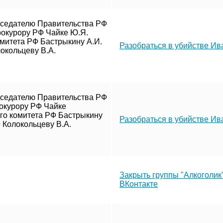
дседателю Правительства РФ
рокурору РФ Чайке Ю.Я.
митета РФ Бастрыкину А.И.
Разобраться в убийстве Ив
окольцеву В.А.
дседателю Правительства РФ
окурору РФ Чайке
о комитета РФ Бастрыкину
Разобраться в убийстве И
 Колокольцеву В.А.
Закрыть группы "Алкоголик"
ВКонтакте