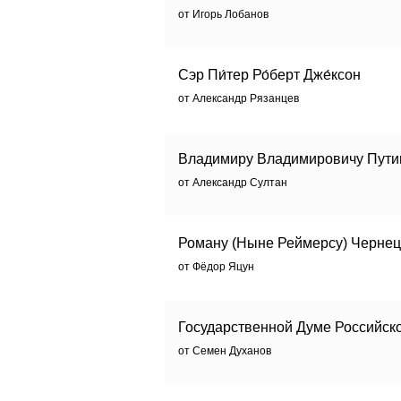
от Игорь Лобанов
Сэр Пи́тер Ро́берт Дже́ксон
от Александр Рязанцев
Владимиру Владимировичу Пути
от Александр Султан
Роману (Ныне Реймерсу) Черне
от Фёдор Яцун
Государственной Думе Российск
от Семен Духанов