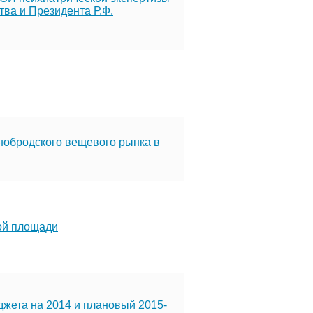
тва и Президента Р.Ф.
нобродского вещевого рынка в
ой площади
жета на 2014 и плановый 2015-