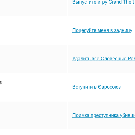
Выпустите игру Grand Theft
Поцелуйте меня в задницу
Удалить все Словесные Ро
hp
Вступити в Євросоюз
Поимка преступника убивш