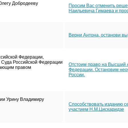
Олегу Добродееву
Просим Вас отменить реше
Наильевича Гимаева и прос
Верни Антона, останови вы
сийской Федерации,
 Суда Российской Федерации
Отстоим право на Высший 
адающим правом
Федерации. Остановим нео
России.
сии Урину Владимиру
Способствовать изданию се
участием Н.М.Цискаридзе