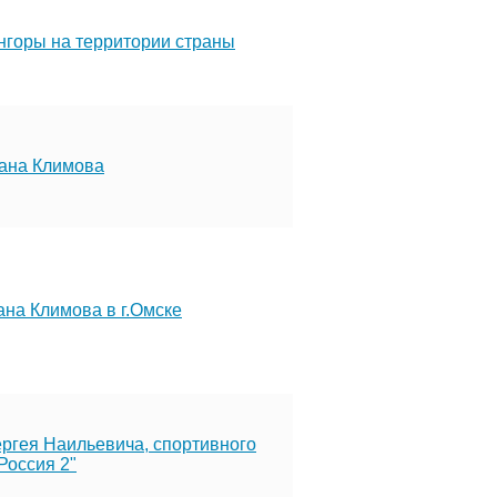
ангоры на территории страны
вана Климова
ана Климова в г.Омске
ргея Наильевича, спортивного
Россия 2"