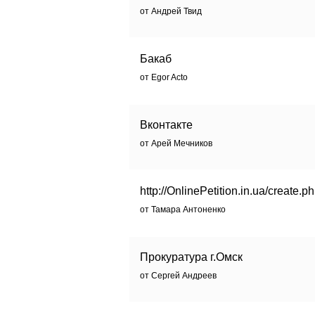
от Андрей Твид
Бакаб
от Egor Acto
Вконтакте
от Арей Мечников
http://OnlinePetition.in.ua/create.p
от Тамара Антоненко
Прокуратура г.Омск
от Сергей Андреев