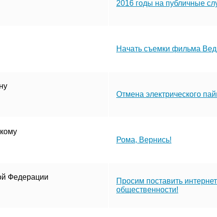
2016 годы на публичные сл
Начать съемки фильма Вед
ну
Отмена электрического пай
цкому
Рома, Вернись!
ой Федерации
Просим поставить интернет
общественности!