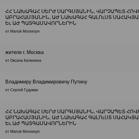
ՀՀ ՆԱԽԱԳԱՀ ՍԵՐԺ ՍԱՐԳՍՅԱՆԻՆ, ՎԱՐՉԱՊԵՏ ՀՈՎ
ԱԲՐԱՀԱՄՅԱՆԻՆ, ԱԺ ՆԱԽԱԳԱՀ ԳԱԼՈւՍՏ ՍԱՀԱԿՅ
Եւ ԱԺ ՊԱՏԳԱՄԱՎՈՐՆԵՐԻՆ
от Manuk Movsesyn
жители г. Москва
от Оксана Калинина
Владимиру Владимировичу Путину
от Сергей Гудумак
ՀՀ ՆԱԽԱԳԱՀ ՍԵՐԺ ՍԱՐԳՍՅԱՆԻՆ, ՎԱՐՉԱՊԵՏ ՀՈՎ
ԱԲՐԱՀԱՄՅԱՆԻՆ, ԱԺ ՆԱԽԱԳԱՀ ԳԱԼՈւՍՏ ՍԱՀԱԿՅ
Եւ ԱԺ ՊԱՏԳԱՄԱՎՈՐՆԵՐԻՆ
от Manuk Movsesyn