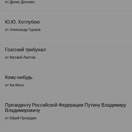
от Денис Донских
Ю.Ю. Хотлубею
от Александр Гуржов
Гоагский трибунал
от Матвей Лаптев
Кому-нибудь
от Ilia Moss
Президенту Российской Федерации Путину Владимиру
Владимировичу
от Юрий Прокудин