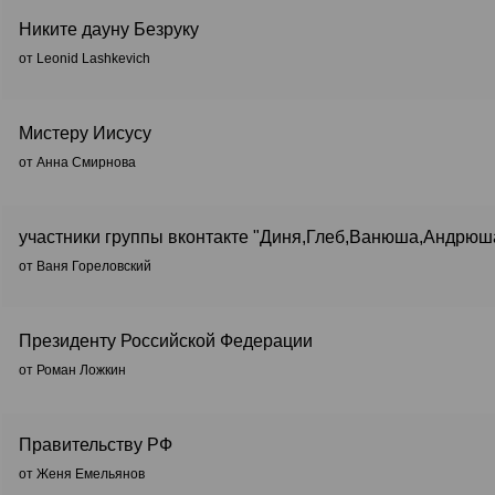
Никите дауну Безруку
от Leonid Lashkevich
Мистеру Иисусу
от Анна Смирнова
участники группы вконтакте "Диня,Глеб,Ванюша,Андрюш
от Ваня Гореловский
Президенту Российской Федерации
от Роман Ложкин
Правительству РФ
от Женя Емельянов