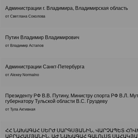
Администрации г. Владимира, Владимирская область
от Светлана Соколова
Путин Владимир Владимирович
от Владимир Астапов
Администрации Санкт-Петербурга
от Alexey Normalno
Президенту РФ В.В. Путину, Министру спорта РФ В.Л. Мут
губернатору Тульской области В.С. Груздеву
от Тула Активная
ՀՀ ՆԱԽԱԳԱՀ ՍԵՐԺ ՍԱՐԳՍՅԱՆԻՆ, ՎԱՐՉԱՊԵՏ ՀՈՎ
ԱԲՐԱՀԱՄՅԱՆԻՆ, ԱԺ ՆԱԽԱԳԱՀ ԳԱԼՈւՍՏ ՍԱՀԱԿՅ