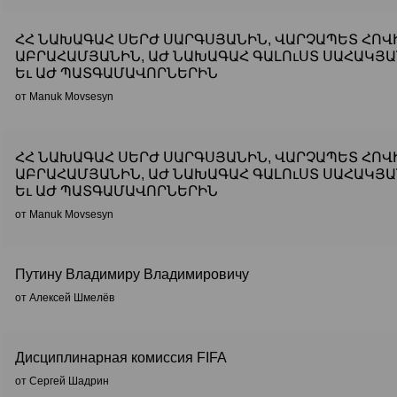
ՀՀ ՆԱԽԱԳԱՀ ՍԵՐԺ ՍԱՐԳՍՅԱՆԻՆ, ՎԱՐՉԱՊԵՏ ՀՈՎ
ԱԲՐԱՀԱՄՅԱՆԻՆ, ԱԺ ՆԱԽԱԳԱՀ ԳԱԼՈւՍՏ ՍԱՀԱԿՅ
Եւ ԱԺ ՊԱՏԳԱՄԱՎՈՐՆԵՐԻՆ
от Manuk Movsesyn
ՀՀ ՆԱԽԱԳԱՀ ՍԵՐԺ ՍԱՐԳՍՅԱՆԻՆ, ՎԱՐՉԱՊԵՏ ՀՈՎ
ԱԲՐԱՀԱՄՅԱՆԻՆ, ԱԺ ՆԱԽԱԳԱՀ ԳԱԼՈւՍՏ ՍԱՀԱԿՅ
Եւ ԱԺ ՊԱՏԳԱՄԱՎՈՐՆԵՐԻՆ
от Manuk Movsesyn
Путину Владимиру Владимировичу
от Алексей Шмелёв
Дисциплинарная комиссия FIFA
от Сергей Шадрин