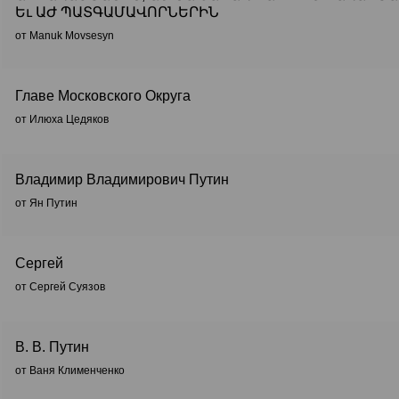
Եւ ԱԺ ՊԱՏԳԱՄԱՎՈՐՆԵՐԻՆ
от Manuk Movsesyn
Главе Московского Округа
от Илюха Цедяков
Владимир Владимирович Путин
от Ян Путин
Сергей
от Сергей Суязов
В. В. Путин
от Ваня Клименченко